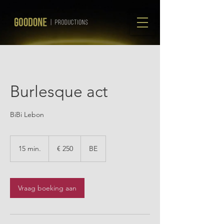
Burlesque act
BiBi Lebon
250
euro
15 min.
1
€ 250
BE
5
m
i
n
Vraag boeking aan
.