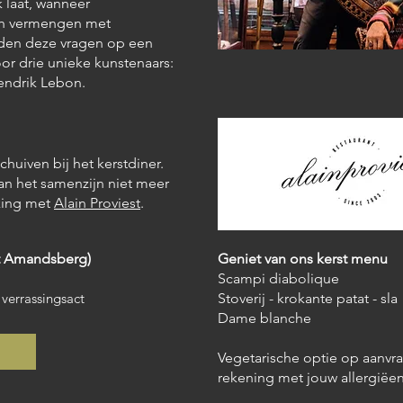
 laat, wanneer
ich vermengen met
orden deze vragen op een
or drie unieke kunstenaars:
endrik Lebon.
chuiven bij het kerstdiner.
an het samenzijn niet meer
king met
Alain Proviest
.
nt Amandsberg)
Geniet van ons kerst menu
Scampi diabolique
verrassingsact
Stoverij - krokante patat - sla
Dame blanche
Vegetarische optie op aanvr
rekening met jouw allergiëe