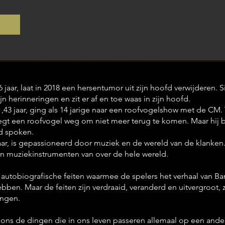
 jaar, laat in 2018 een hersentumor uit zijn hoofd verwijderen. 
ijn herinneringen en zit er af en toe waas in zijn hoofd.
,43 jaar, ging als 14 jarige naar een roofvogelshow met de CM.
iegt een roofvogel weg om niet meer terug te komen. Maar hij bl
d spoken.
jaar, is gepassioneerd door muziek en de wereld van de klanken.
ven muziekinstrumenten van over de hele wereld.
 autobiografische feiten waarmee de spelers het verhaal van Ba
en. Maar de feiten zijn verdraaid, veranderd en uitvergroot, 
ingen.
ons de dingen die in ons leven passeren allemaal op een ande