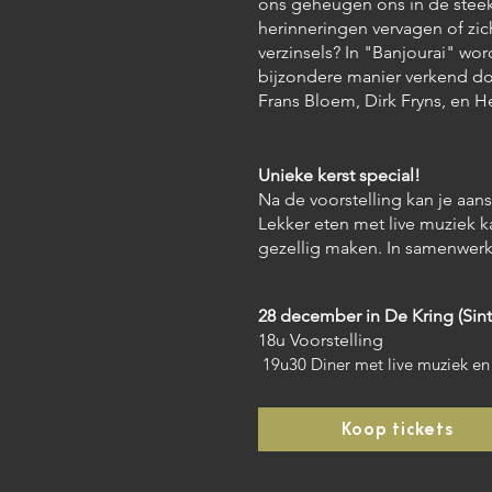
ons geheugen ons in de steek
herinneringen vervagen of z
verzinsels? In "Banjourai" w
bijzondere manier verkend do
Frans Bloem, Dirk Fryns, en H
Unieke kerst special!
Na de voorstelling kan je aans
Lekker eten met live muziek k
gezellig maken. In samenwer
28 december in De Kring (Si
18u Voorstelling
19u30 Diner met live muziek en 
Koop tickets