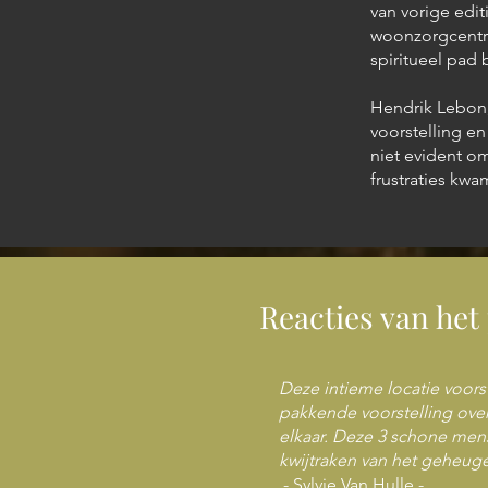
van vorige edi
woonzorgcentra
spiritueel pad b
Hendrik Lebon,
voorstelling en
niet evident o
frustraties kw
Reacties van het
Deze intieme locatie voorst
pakkende voorstelling over
elkaar. Deze 3 schone men
kwijtraken van het geheuge
- Sylvie Van Hulle -