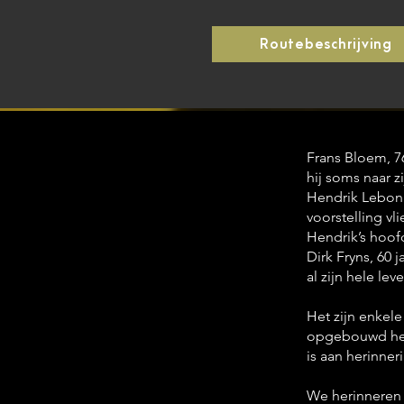
Routebeschrijving
Frans Bloem, 76
hij soms naar z
Hendrik Lebon 
voorstelling vl
Hendrik’s hoof
Dirk Fryns, 60 
al zijn hele le
Het zijn enkele
opgebouwd hebb
is aan herinner
We herinneren 