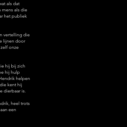
at als dat
n mens als die
ar het publiek
n vertelling die
e lijnen door
 zelf onze
 hij bij zich
oe hij hulp
 Hendrik helpen
die kent hij
 dierbaar is.
rik, heel trots
 aan een