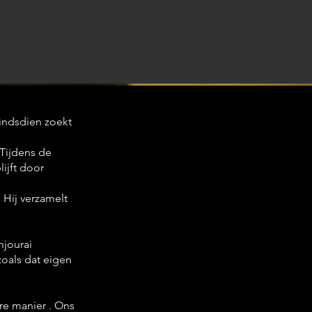
Sindsdien zoekt
 Tijdens de
ijft door
 Hij verzamelt
njourai
zoals dat eigen
re manier . Ons