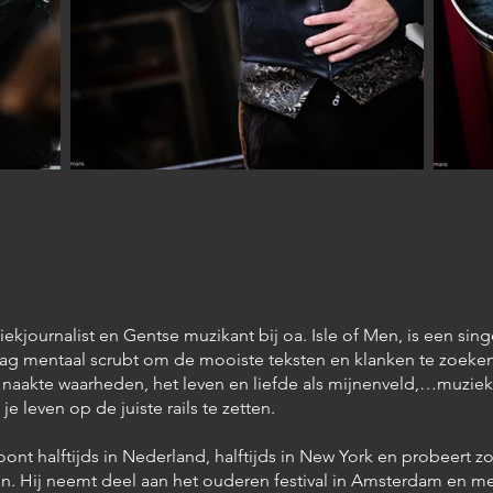
iekjournalist en Gentse muzikant bij oa. Isle of Men, is een sin
raag mentaal scrubt om de mooiste teksten en klanken te zoeken
naakte waarheden, het leven en liefde als mijnenveld,…muziek
je leven op de juiste rails te zetten.
nt halftijds in Nederland, halftijds in New York en probeert z
en. Hij neemt deel aan het ouderen festival in Amsterdam en met