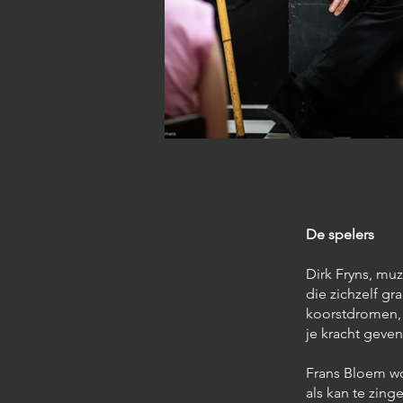
De spelers
Dirk Fryns, muz
die zichzelf g
koorstdromen, 
je kracht geven 
Frans Bloem woo
als kan te zing