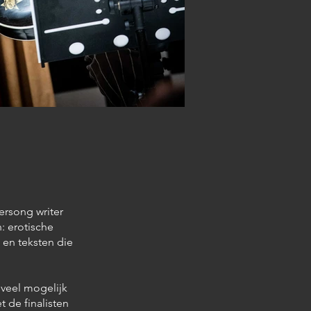
gersong writer
: erotische
 en teksten die
oveel mogelijk
 de finalisten