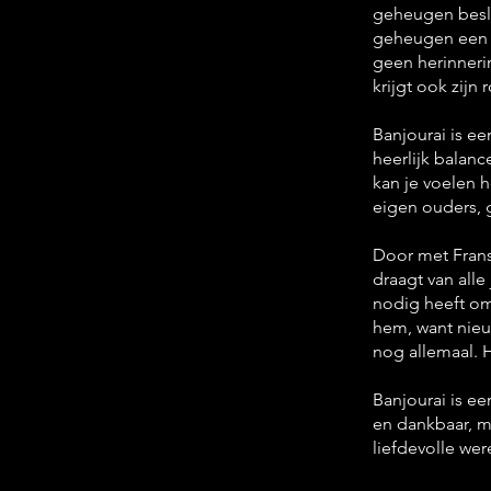
geheugen besli
geheugen een sp
geen herinneri
krijgt ook zijn
Banjourai is ee
heerlijk balanc
kan je voelen 
eigen ouders, 
Door met Frans
draagt van alle
nodig heeft om
hem, want nieuw
nog allemaal. H
Banjourai is ee
en dankbaar, m
liefdevolle wer