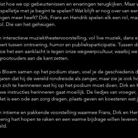
st hoe we op gebeurtenissen en ervaringen terugkijken. Maar w
elletje met je begint te spelen? Wat blijft er nog over van ee
ngen meer heeft? Dirk, Frans en Hendrik spelen elk een rol, ma
 rol. Die van het geheugen.
n interactieve muziektheatervoorstelling, vol live muziek, dans e
eert tussen ontroering, humor en publieksparticipatie. Tussen d
hoe het een aanklacht is tegen onze wegwerpcultuur, waarbij we
grootouders aan de kant zetten.
 Bloem samen op het podium staan, voel je de geschiedenis die
 jaren dat hij de wereld rondreisde als zanger, maar zie je ook h
 zich te herinneren wat hij op het podium moet doen. Dirk en
e instructies herinneren gaat moeilijk. De liedjes van vroeger, 
et is een ode aan zorg dragen, plaats geven en koesteren wat je
n intieme en pakkende voorstelling waarmee Frans, Dirk en Hend
enig hart hopen te raken en een warme bijdrage willen leveren
eld.